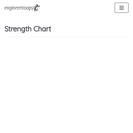
Hoppa
till
innehåll
Strength Chart